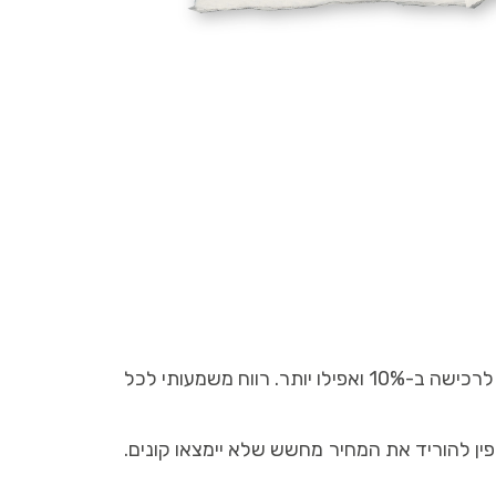
מחקרים אודות הום סטייג'ינג בארץ ובחו"ל מראים שבהשקעה של עד 3% מערך הנכס ניתן לעלות את תג המחיר לרכישה ב-10% ואפילו יותר. רווח משמעותי לכל
פין להוריד את המחיר מחשש שלא יימצאו קונים.