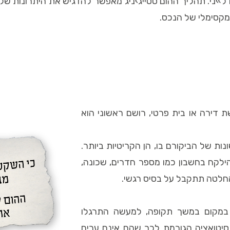
י. תהליך ההום סטייג›ניג מאפשר להדגיש את היתרונות של ה
מקסימלי של הנכס.
 דירה או בית פרטי, רושם ראשוני הוא
כס, 10 השניות הראשונות של הביקורם בו, הן הקריטיות ביותר.
ילקח בחשבון כמו מספר חדרים, שכונה,
 ההחלטה תתקבל על בסיס רגשי.
 במקום במשך תקופה, למעשה התרגלו
סיטואציה הגורמת לכך שהם אינם ערים