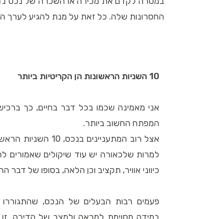
במטרה לקדם את מכירה או השכרה של נכס נדל»נ
החסרונות שלה. כל זאת על מנת להגיע לערך ה
10 השניות הראשונות הן הקריטיות ביותר
אני מאמינה שכמו בכל דבר בחיים, כך ברכישת
המפתח החשוב ביותר.
אצל רוב המתעניינים בנ
למרות שלכאורה יש עוד שיקולים שאמורים לה
כיווני אוויר, תקציב וכן הלאה, בסופו של דבר
פעמים רבות הבעלים של הנכס, שהתגוררו
במידה מסוימת למראה ולמצב של הדירה. זו 